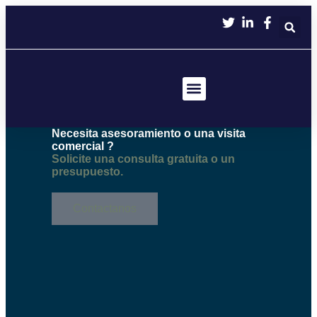
contenido
Servicio Técnico
Necesita asesoramiento o una visita
comercial ?
Solicite una consulta gratuita o un
presupuesto.
Contactanos