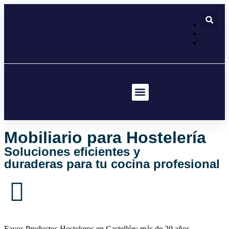
contenido
Servicio Técnico
Mobiliario para Hostelería
Soluciones eficientes y
duraderas para tu cocina profesional
Fayos Productos Hosteleros en Castellón: más de 20 años